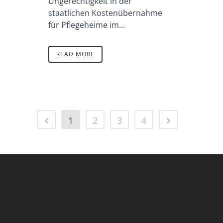
Ungerechtigkeit in der
staatlichen Kostenübernahme
für Pflegeheime im...
READ MORE
1
2
3
4