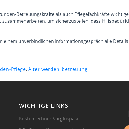
-Stunden-Betreuungskräfte als auch Pflegefachkräfte wichti
ft zusammenarbeiten, um sicherzustellen, dass Hilfsbedürft
 in einem unverbindlichen Informationsgespräch alle Detail
den-Pflege
,
Älter werden
,
betreuung
WICHTIGE LINKS
Kostenrechner Sorglospaket