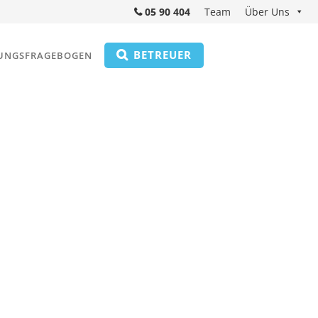
05 90 404
Team
Über Uns
BETREUER
UNGSFRAGEBOGEN