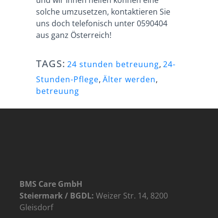
und wir Ihnen helfen können eine
solche umzusetzen, kontaktieren Sie
uns doch telefonisch unter 0590404
aus ganz Österreich!
TAGS:
24 stunden betreuung
,
24-
Stunden-Pflege
,
Älter werden
,
betreuung
BMS Care GmbH
Steiermark / BGDL:
Weizer Str. 14, 8200
Gleisdorf