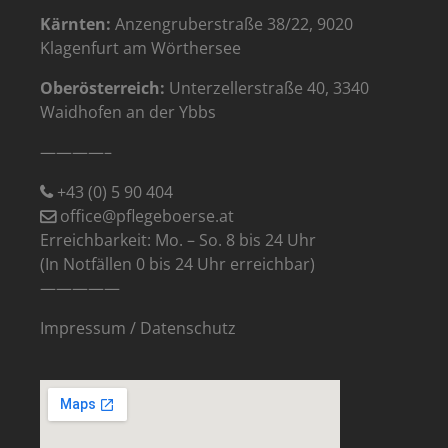
Kärnten:
Anzengruberstraße 38/22, 9020
Klagenfurt am Wörthersee
Oberösterreich:
Unterzellerstraße 40, 3340
Waidhofen an der Ybbs
————–
+43 (0) 5 90 404
office@pflegeboerse.at
Erreichbarkeit: Mo. – So. 8 bis 24 Uhr
(In Notfällen 0 bis 24 Uhr erreichbar)
—————
Impressum
/
Datenschutz