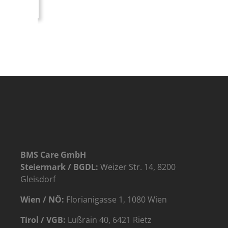
BMS Care GmbH
Steiermark / BGDL:
Weizer Str. 14, 8200
Gleisdorf
Wien / NÖ:
Florianigasse 1, 1080 Wien
Tirol / VGB:
Lußrain 40, 6421 Rietz