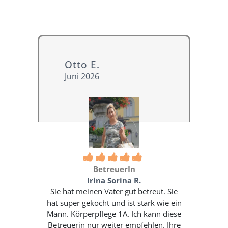
Otto E.
Jo
Juni 2026
Ma
BetreuerIn
Irina Sorina R.
n Stunde
Sie hat meinen Vater gut betreut. Sie
at meine
hat super gekocht und ist stark wie ein
die Uhr
Mann. Körperpflege 1A. Ich kann diese
und mit
Betreuerin nur weiter empfehlen. Ihre