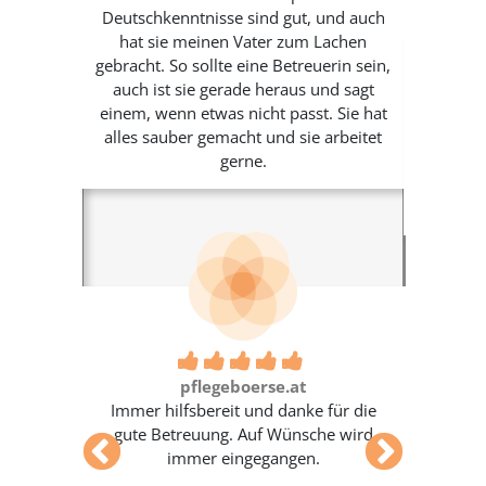
pflegt.
Deutschkenntnisse sind gut, und auch
ngenehm
hat sie meinen Vater zum Lachen
und
gebracht. So sollte eine Betreuerin sein,
e eher
auch ist sie gerade heraus und sagt
r sich
einem, wenn etwas nicht passt. Sie hat
h ganz
alles sauber gemacht und sie arbeitet
Sehr gu
Frau T.
gerne.
und pe
ngsreich,
bei
 lernt
 großer
Hygiene
ff! Leider
lena war
 und hat
nahme auf
nke Elena
pflegeboerse.at
nd Deine
Immer hilfsbereit und danke für die
gute Betreuung. Auf Wünsche wird
immer eingegangen.